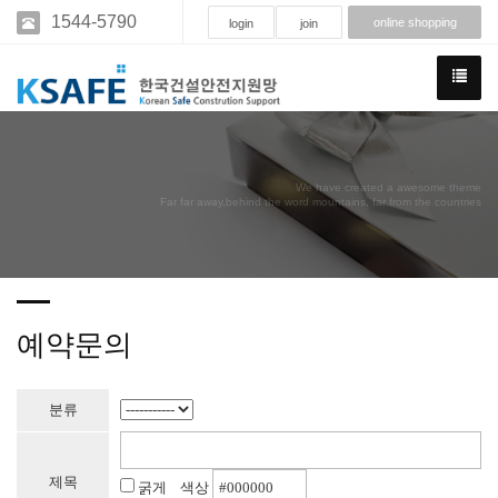
1544-5790
online shopping
login
join
We have created a awesome theme
Far far away,behind the word mountains, far from the countries
예약문의
분류
제목
굵게 색상