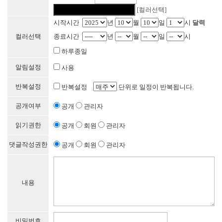
[컬러선택]
시작시간
년
월
일
시
달력
컬러선택
종료시간
년
월
일
시
하루종일
알림설정
사용
반복설정
반복설정
단위로 일정이 반복됩니다.
공개여부
공개
관리자
읽기권한
공개
회원
관리자
댓글작성권한
공개
회원
관리자
내용
비밀번호