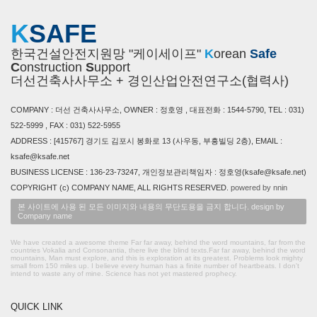
K
SAFE
한국건설안전지원망 "케이세이프"
K
orean
Safe
C
onstruction
S
upport
더선건축사사무소 + 경인산업안전연구소(협력사)
COMPANY : 더선 건축사사무소, OWNER : 정호영 , 대표전화 : 1544-5790, TEL : 031)
522-5999 , FAX : 031) 522-5955
ADDRESS : [415767] 경기도 김포시 봉화로 13 (사우동, 부흥빌딩 2층), EMAIL :
ksafe@ksafe.net
BUSINESS LICENSE : 136-23-73247, 개인정보관리책임자 : 정호영(ksafe@ksafe.net)
COPYRIGHT (c) COMPANY NAME, ALL RIGHTS RESERVED.
powered by nnin
본 사이트에 사용 된 모든 이미지와 내용의 무단도용을 금지 합니다. design by
Company name
We have created a awesome theme Far far away, behind the word mountains, far from the
countries Vokalia and Consonantia, there live the blind texts.Far far away, behind the word
mountains, Man must explore, and this is exploration at its greatest. Problems look mighty
small from 150 miles up. I believe every human has a finite number of heartbeats. I don't
intend to waste any of mine. Science has not yet mastered prophecy.
QUICK LINK