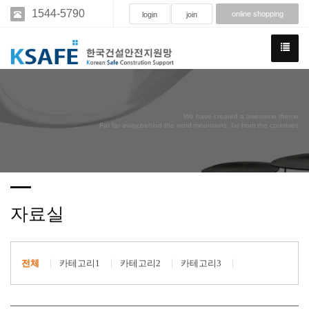
1544-5790
online shopping
login
join
We have created a awesome theme
Far far away,behind the word mountains, far from the countries
자료실
전체
카테고리1
카테고리2
카테고리3